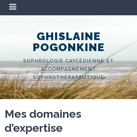
Skip
PRIMARY
to
MENU
content
GHISLAINE
POGONKINE
SOPHROLOGIE CAYCÉDIENNE ET
ACCOMPAGNEMENT
SOPHROTHÉRAPEUTIQUE
Mes domaines
d’expertise