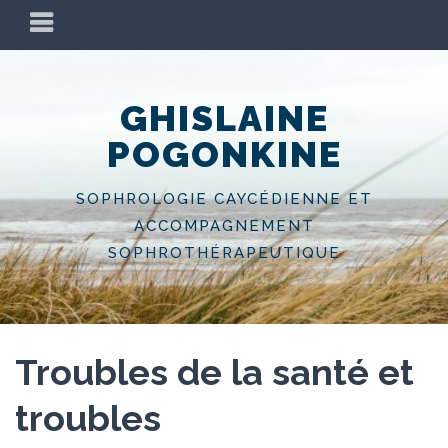
Skip
PRIMARY
to
MENU
content
GHISLAINE
POGONKINE
SOPHROLOGIE CAYCÉDIENNE ET
ACCOMPAGNEMENT
SOPHROTHÉRAPEUTIQUE
Troubles de la santé et
troubles