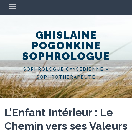
Skip
PRIMARY
to
MENU
content
GHISLAINE
POGONKINE
SOPHROLOGUE
SOPHROLOGUE CAYCÉDIENNE –
SOPHROTHÉRAPEUTE
L’Enfant Intérieur : Le
Chemin vers ses Valeurs