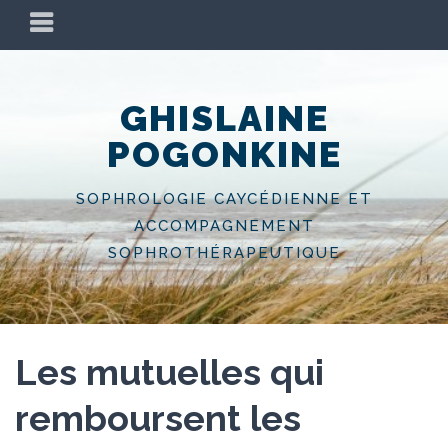
Skip
PRIMARY
to
MENU
content
GHISLAINE
POGONKINE
SOPHROLOGIE CAYCÉDIENNE ET
ACCOMPAGNEMENT
SOPHROTHÉRAPEUTIQUE
Les mutuelles qui
remboursent les